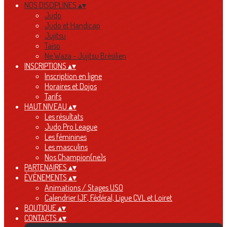
NOS DISCIPLINES
▴
▾
Judo
Judo et Handicap
Jujitsu
Taïso
Ne Waza - Jujitsu Brésilien
INSCRIPTIONS
▴
▾
Inscription en ligne
Horaires et Dojos
Tarifs
HAUT NIVEAU
▴
▾
Les résultats
Judo Pro League
Les féminines
Les masculins
Nos Champion(ne)s
PARTENAIRES
▴
▾
ÉVÉNEMENTS
▴
▾
Animations / Stages USO
Calendrier IJF, Fédéral, Ligue CVL et Loiret
BOUTIQUE
▴
▾
CONTACTS
▴
▾