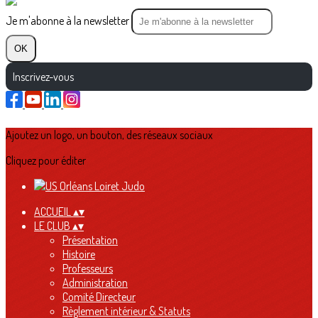
Je m'abonne à la newsletter
OK
Inscrivez-vous
Ajoutez un logo, un bouton, des réseaux sociaux
Cliquez pour éditer
ACCUEIL
▴
▾
LE CLUB
▴
▾
Présentation
Histoire
Professeurs
Administration
Comité Directeur
Règlement intérieur & Statuts