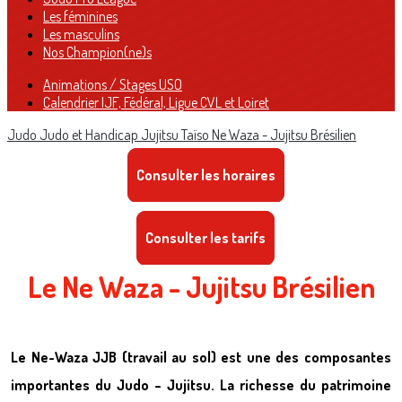
Les féminines
Les masculins
Nos Champion(ne)s
Animations / Stages USO
Calendrier IJF, Fédéral, Ligue CVL et Loiret
Judo
Judo et Handicap
Jujitsu
Taïso
Ne Waza - Jujitsu Brésilien
Consulter les horaires
Consulter les tarifs
Le Ne Waza - Jujitsu Brésilien
Le Ne-Waza JJB (travail au sol) est une des composantes
importantes du Judo – Jujitsu. La richesse du patrimoine