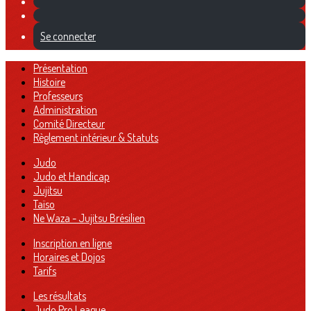
Se connecter
Présentation
Histoire
Professeurs
Administration
Comité Directeur
Règlement intérieur & Statuts
Judo
Judo et Handicap
Jujitsu
Taïso
Ne Waza - Jujitsu Brésilien
Inscription en ligne
Horaires et Dojos
Tarifs
Les résultats
Judo Pro League