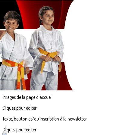
Exporter les lignes sélectionnées
Exporter toutes les colonnes
Exporter uniquement les colonnes affichées
Menu
<
>
Judo
Judo et Handicap
Jujitsu
Taïso
Ne Waza - Jujitsu Brésilien
?>
Images de la page d'accueil
Cliquez pour éditer
Texte, bouton et/ou inscription à la newsletter
Cliquez pour éditer