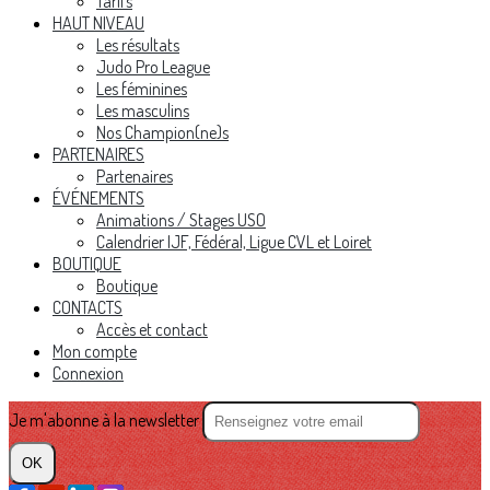
Tarifs
HAUT NIVEAU
Les résultats
Judo Pro League
Les féminines
Les masculins
Nos Champion(ne)s
PARTENAIRES
Partenaires
ÉVÉNEMENTS
Animations / Stages USO
Calendrier IJF, Fédéral, Ligue CVL et Loiret
BOUTIQUE
Boutique
CONTACTS
Accès et contact
Mon compte
Connexion
Je m'abonne à la newsletter
OK