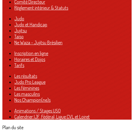
Comité Directeur
Règlement intérieur & Statuts
Judo
Judo et Handicap
Jujitsu
Taïso
Ne Waza - Jujitsu Brésilien
Inscription en ligne
Horaires et Dojos
Tarifs
Les résultats
Judo Pro League
Les féminines
Les masculins
Nos Champion(ne)s
Animations / Stages USO
Calendrier IJF, Fédéral, Ligue CVL et Loiret
Plan du site