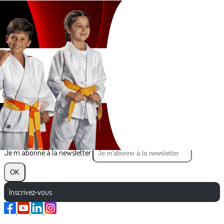
Exporter les lignes sélectionnées
Exporter toutes les colonnes
Exporter uniquement les colonnes affichées
Menu
?>
Images de la page d'accueil
Cliquez pour éditer
Texte, bouton et/ou inscription à la newsletter
Cliquez pour éditer
Je m'abonne à la newsletter
OK
Inscrivez-vous