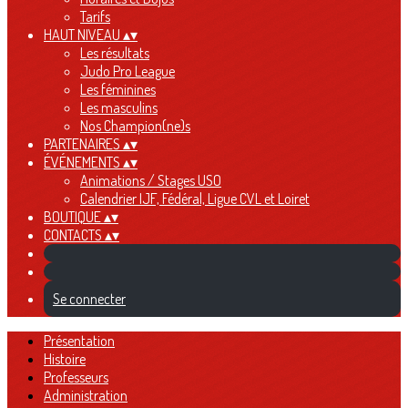
Tarifs
HAUT NIVEAU
▴
▾
Les résultats
Judo Pro League
Les féminines
Les masculins
Nos Champion(ne)s
PARTENAIRES
▴
▾
ÉVÉNEMENTS
▴
▾
Animations / Stages USO
Calendrier IJF, Fédéral, Ligue CVL et Loiret
BOUTIQUE
▴
▾
CONTACTS
▴
▾
Se connecter
Présentation
Histoire
Professeurs
Administration