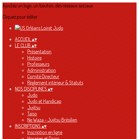
Ajoutez un logo, un bouton, des réseaux sociaux
Cliquez pour éditer
ACCUEIL
▴
▾
LE CLUB
▴
▾
Présentation
Histoire
Professeurs
Administration
Comité Directeur
Règlement intérieur & Statuts
NOS DISCIPLINES
▴
▾
Judo
Judo et Handicap
Jujitsu
Taïso
Ne Waza - Jujitsu Brésilien
INSCRIPTIONS
▴
▾
Inscription en ligne
Horaires et Dojos