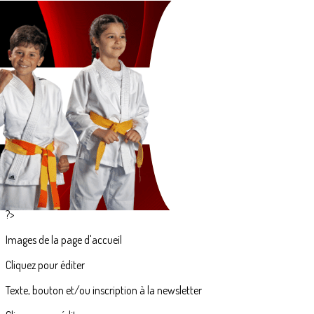
Exporter les lignes sélectionnées
Exporter toutes les colonnes
Exporter uniquement les colonnes affichées
Menu
<
>
Présentation
Histoire
Professeurs
Administration
Comité Directeur
Règlement intérieur & Statuts
?>
Images de la page d'accueil
Cliquez pour éditer
Texte, bouton et/ou inscription à la newsletter