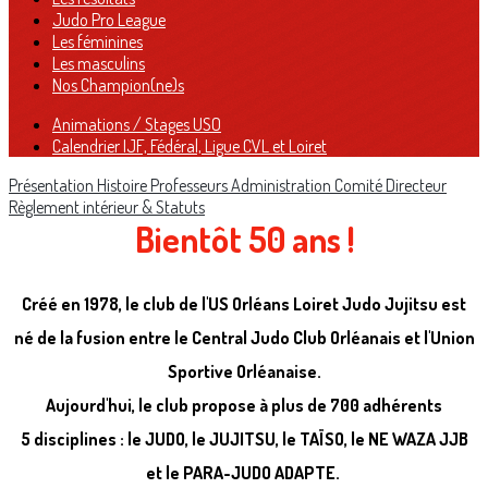
Judo Pro League
Les féminines
Les masculins
Nos Champion(ne)s
Animations / Stages USO
Calendrier IJF, Fédéral, Ligue CVL et Loiret
Présentation
Histoire
Professeurs
Administration
Comité Directeur
Règlement intérieur & Statuts
Bientôt 50 ans !
Créé en 1978, le club de l'US Orléans Loiret Judo Jujitsu est
né de la fusion entre le Central Judo Club Orléanais et l'Union
Sportive Orléanaise.
Aujourd'hui, le club propose à plus de 700 adhérents
5
disciplines : le JUDO, le JUJITSU, le TAÏSO, le NE WAZA JJB
et le PARA-JUDO ADAPTE.