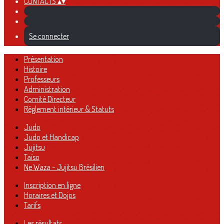
CONTACTS
▴
▾
Se connecter
Présentation
Histoire
Professeurs
Administration
Comité Directeur
Règlement intérieur & Statuts
Judo
Judo et Handicap
Jujitsu
Taïso
Ne Waza - Jujitsu Brésilien
Inscription en ligne
Horaires et Dojos
Tarifs
Les résultats