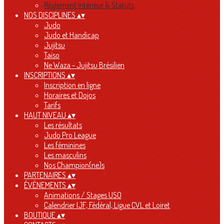
Règlement intérieur & Statuts
NOS DISCIPLINES
▴
▾
Judo
Judo et Handicap
Jujitsu
Taïso
Ne Waza - Jujitsu Brésilien
INSCRIPTIONS
▴
▾
Inscription en ligne
Horaires et Dojos
Tarifs
HAUT NIVEAU
▴
▾
Les résultats
Judo Pro League
Les féminines
Les masculins
Nos Champion(ne)s
PARTENAIRES
▴
▾
ÉVÉNEMENTS
▴
▾
Animations / Stages USO
Calendrier IJF, Fédéral, Ligue CVL et Loiret
BOUTIQUE
▴
▾