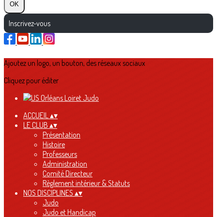
OK
Inscrivez-vous
Ajoutez un logo, un bouton, des réseaux sociaux
Cliquez pour éditer
ACCUEIL
▴
▾
LE CLUB
▴
▾
Présentation
Histoire
Professeurs
Administration
Comité Directeur
Règlement intérieur & Statuts
NOS DISCIPLINES
▴
▾
Judo
Judo et Handicap