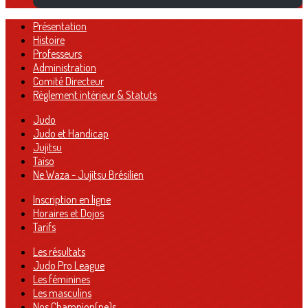
Présentation
Histoire
Professeurs
Administration
Comité Directeur
Règlement intérieur & Statuts
Judo
Judo et Handicap
Jujitsu
Taïso
Ne Waza - Jujitsu Brésilien
Inscription en ligne
Horaires et Dojos
Tarifs
Les résultats
Judo Pro League
Les féminines
Les masculins
Nos Champion(ne)s