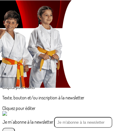
Exporter les lignes sélectionnées
Exporter toutes les colonnes
Exporter uniquement les colonnes affichées
Menu
<
>
Animations / Stages USO
Calendrier IJF, Fédéral, Ligue CVL et Loiret
?>
Images de la page d'accueil
Cliquez pour éditer
Texte, bouton et/ou inscription à la newsletter
Cliquez pour éditer
Je m'abonne à la newsletter