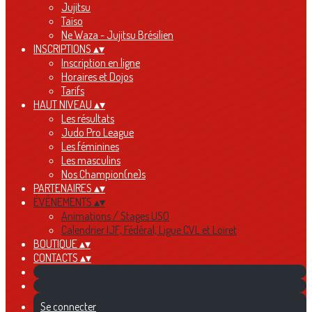
Jujitsu
Taïso
Ne Waza - Jujitsu Brésilien
INSCRIPTIONS
▴
▾
Inscription en ligne
Horaires et Dojos
Tarifs
HAUT NIVEAU
▴
▾
Les résultats
Judo Pro League
Les féminines
Les masculins
Nos Champion(ne)s
PARTENAIRES
▴
▾
ÉVÉNEMENTS
▴
▾
Animations / Stages USO
Calendrier IJF, Fédéral, Ligue CVL et Loiret
BOUTIQUE
▴
▾
CONTACTS
▴
▾
Se connecter