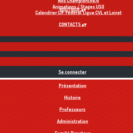
Nos Champion(ne)s
Animations / Stages USO
BOUTIQUE
▴
▾
Calendrier IJF, Fédéral, Ligue CVL et Loiret
CONTACTS
▴
▾
Se connecter
Présentation
Histoire
Professeurs
Administration