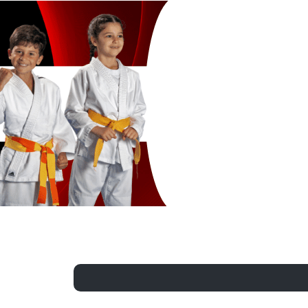
Exporter les lignes sélectionnées
Exporter toutes les colonnes
Exporter uniquement les colonnes affichées
Menu
?>
Images de la page d'accueil
Cliquez pour éditer