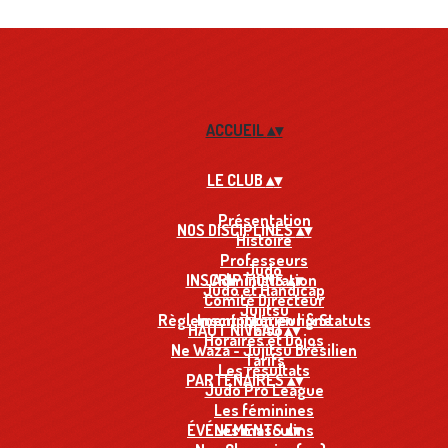
ACCUEIL
▴
▾
LE CLUB
▴
▾
Présentation
NOS DISCIPLINES
▴
▾
Histoire
Professeurs
Judo
INSCRIPTIONS
Administration
▴
▾
Judo et Handicap
Comité Directeur
Jujitsu
Règlement intérieur & Statuts
Inscription en ligne
HAUT NIVEAU
Taïso
▴
▾
Horaires et Dojos
Ne Waza - Jujitsu Brésilien
Tarifs
Les résultats
PARTENAIRES
▴
▾
Judo Pro League
Les féminines
ÉVÉNEMENTS
Les masculins
▴
▾