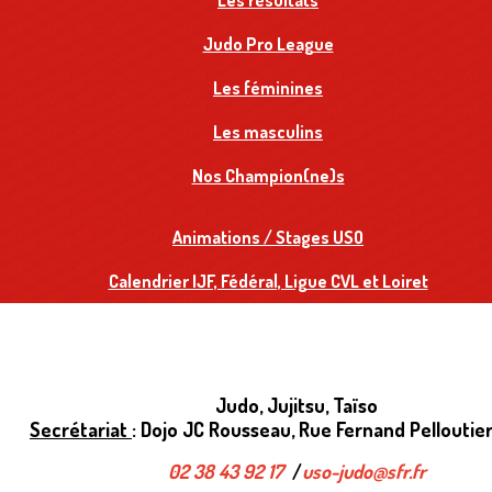
Les résultats
Judo Pro League
Les féminines
Les masculins
Nos Champion(ne)s
Animations / Stages USO
Calendrier IJF, Fédéral, Ligue CVL et Loiret
Judo, Jujitsu, Taïso
Secrétariat
: Dojo JC Rousseau, Rue Fernand Pelloutier
02 38 43 92 17
/
uso-judo@sfr.fr