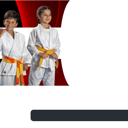
Exporter les lignes sélectionnées
Exporter toutes les colonnes
Exporter uniquement les colonnes affichées
Menu
?>
Images de la page d'accueil
Cliquez pour éditer