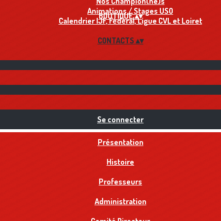
Nos Champion(ne)s
Animations / Stages USO
BOUTIQUE
▴
▾
Calendrier IJF, Fédéral, Ligue CVL et Loiret
CONTACTS
▴
▾
Se connecter
Présentation
Histoire
Professeurs
Administration