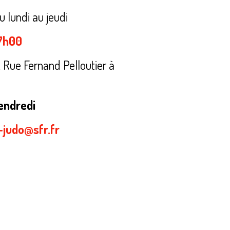
 lundi au jeudi
17h00
ue Fernand Pelloutier à
endredi
-judo@sfr.fr