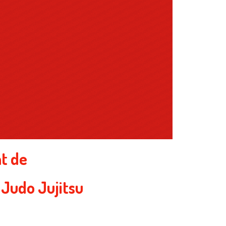
at de
 Judo Jujitsu