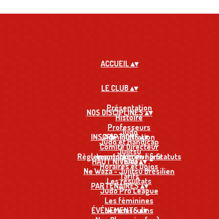
ACCUEIL
▴
▾
LE CLUB
▴
▾
Présentation
NOS DISCIPLINES
▴
▾
Histoire
Professeurs
Judo
INSCRIPTIONS
Administration
▴
▾
Judo et Handicap
Comité Directeur
Jujitsu
Règlement intérieur & Statuts
Inscription en ligne
HAUT NIVEAU
Taïso
▴
▾
Horaires et Dojos
Ne Waza - Jujitsu Brésilien
Tarifs
Les résultats
PARTENAIRES
▴
▾
Judo Pro League
Les féminines
ÉVÉNEMENTS
Les masculins
▴
▾