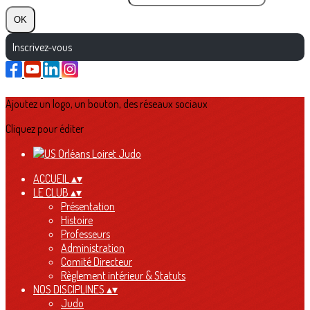
OK
Inscrivez-vous
Ajoutez un logo, un bouton, des réseaux sociaux
Cliquez pour éditer
ACCUEIL
▴
▾
LE CLUB
▴
▾
Présentation
Histoire
Professeurs
Administration
Comité Directeur
Règlement intérieur & Statuts
NOS DISCIPLINES
▴
▾
Judo