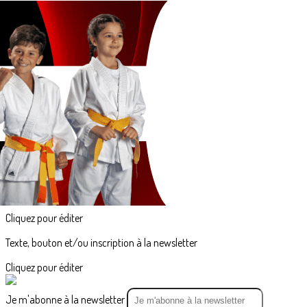
Exporter les lignes sélectionnées
Exporter toutes les colonnes
Exporter uniquement les colonnes affichées
Menu
<
>
Inscription en ligne
Horaires et Dojos
Tarifs
?>
Images de la page d'accueil
Cliquez pour éditer
Texte, bouton et/ou inscription à la newsletter
Cliquez pour éditer
Je m'abonne à la newsletter