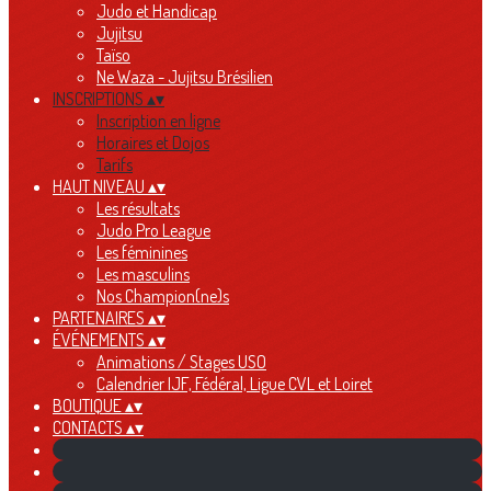
Judo et Handicap
Jujitsu
Taïso
Ne Waza - Jujitsu Brésilien
INSCRIPTIONS
▴
▾
Inscription en ligne
Horaires et Dojos
Tarifs
HAUT NIVEAU
▴
▾
Les résultats
Judo Pro League
Les féminines
Les masculins
Nos Champion(ne)s
PARTENAIRES
▴
▾
ÉVÉNEMENTS
▴
▾
Animations / Stages USO
Calendrier IJF, Fédéral, Ligue CVL et Loiret
BOUTIQUE
▴
▾
CONTACTS
▴
▾