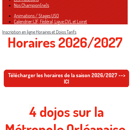
Nos Champion(ne)s
Animations / Stages USO
Calendrier IJF, Fédéral, Ligue CVL et Loiret
Inscription en ligne
Horaires et Dojos
Tarifs
Horaires 2026/2027
Télécharger les horaires de la saison 2026/2027 -->
ICI
4
dojos sur la
Métropole Orléanaise