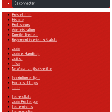
Se connecter
Présentation
Histoire
Professeurs
Administration
Comité Directeur
Règlement intérieur & Statuts
Judo
Judo et Handicap
Jujitsu
Taïso
Ne Waza - Jujitsu Brésilien
Inscription en ligne
Horaires et Dojos
Tarifs
Les résultats
Judo Pro League
Les féminines
Les masculins