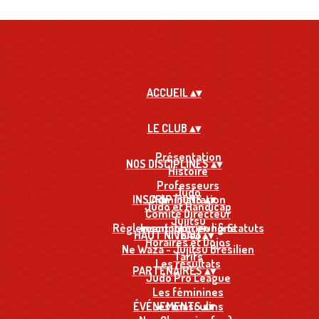
ACCUEIL
▴
▾
LE CLUB
▴
▾
Présentation
NOS DISCIPLINES
▴
▾
Histoire
Professeurs
Judo
INSCRIPTIONS
Administration
▴
▾
Judo et Handicap
Comité Directeur
Jujitsu
Règlement intérieur & Statuts
Inscription en ligne
HAUT NIVEAU
Taïso
▴
▾
Horaires et Dojos
Ne Waza - Jujitsu Brésilien
Tarifs
Les résultats
PARTENAIRES
▴
▾
Judo Pro League
Les féminines
ÉVÉNEMENTS
Les masculins
▴
▾