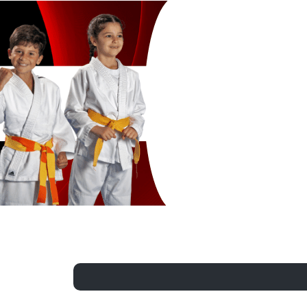
Exporter les lignes sélectionnées
Exporter toutes les colonnes
Exporter uniquement les colonnes affichées
Menu
?>
Images de la page d'accueil
Cliquez pour éditer