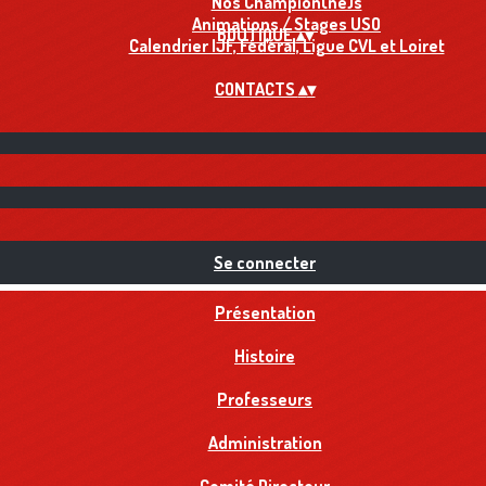
Nos Champion(ne)s
Animations / Stages USO
BOUTIQUE
▴
▾
Calendrier IJF, Fédéral, Ligue CVL et Loiret
CONTACTS
▴
▾
Se connecter
Présentation
Histoire
Professeurs
Administration