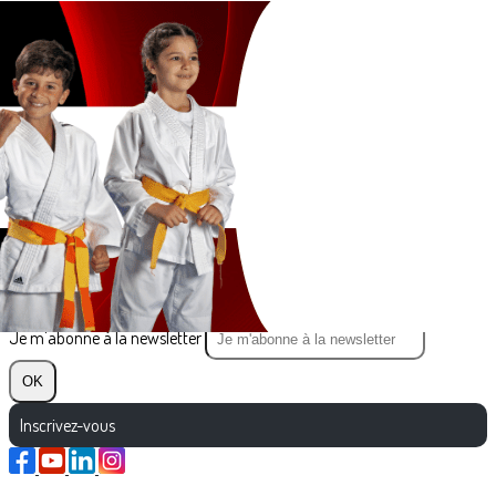
Exporter les lignes sélectionnées
Exporter toutes les colonnes
Exporter uniquement les colonnes affichées
Menu
?>
Images de la page d'accueil
Cliquez pour éditer
Texte, bouton et/ou inscription à la newsletter
Cliquez pour éditer
Je m'abonne à la newsletter
OK
Inscrivez-vous