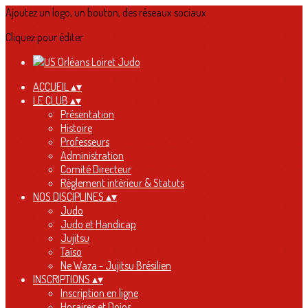
Ajoutez un logo, un bouton, des réseaux sociaux
Cliquez pour éditer
ACCUEIL
▴
▾
LE CLUB
▴
▾
Présentation
Histoire
Professeurs
Administration
Comité Directeur
Règlement intérieur & Statuts
NOS DISCIPLINES
▴
▾
Judo
Judo et Handicap
Jujitsu
Taïso
Ne Waza - Jujitsu Brésilien
INSCRIPTIONS
▴
▾
Inscription en ligne
Horaires et Dojos