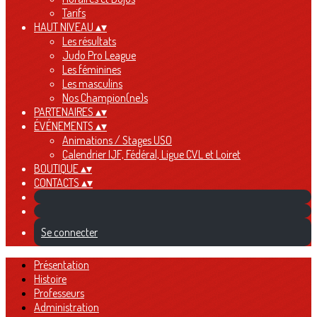
Tarifs
HAUT NIVEAU
▴
▾
Les résultats
Judo Pro League
Les féminines
Les masculins
Nos Champion(ne)s
PARTENAIRES
▴
▾
ÉVÉNEMENTS
▴
▾
Animations / Stages USO
Calendrier IJF, Fédéral, Ligue CVL et Loiret
BOUTIQUE
▴
▾
CONTACTS
▴
▾
Se connecter
Présentation
Histoire
Professeurs
Administration