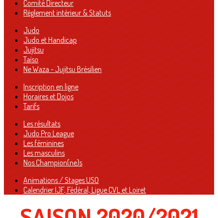
Comité Directeur
Règlement intérieur & Statuts
Judo
Judo et Handicap
Jujitsu
Taïso
Ne Waza - Jujitsu Brésilien
Inscription en ligne
Horaires et Dojos
Tarifs
Les résultats
Judo Pro League
Les féminines
Les masculins
Nos Champion(ne)s
Animations / Stages USO
Calendrier IJF, Fédéral, Ligue CVL et Loiret
SAISON 2020/2021