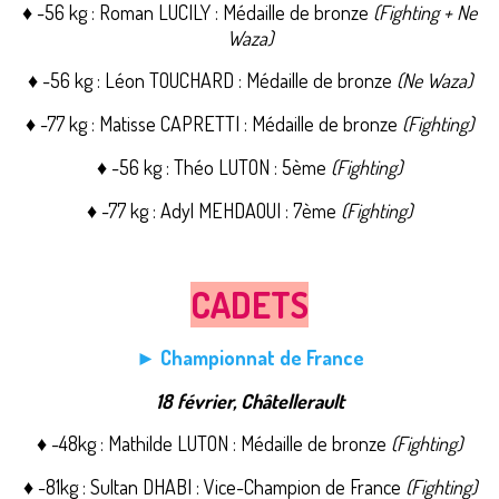
♦ -56 kg : Roman
LUCILY : Médaille de bronze
(Fighting + Ne
Waza)
♦ -56 kg : Léon TOUCHARD
: Médaille de bronze
(Ne Waza)
♦ -77 kg : Matisse
CAPRETTI : Médaille de bronze
(Fighting)
♦ -56 kg : Théo LUTON : 5ème
(Fighting)
♦ -77 kg : Adyl MEHDAOUI
: 7ème
(Fighting)
CADETS
► Championnat de France
18 février, Châtellerault
♦ -48kg : Mathilde LUTON : Médaille de bronze
(Fighting)
♦ -81kg : Sultan DHABI : Vice-Champion de France
(Fighting)