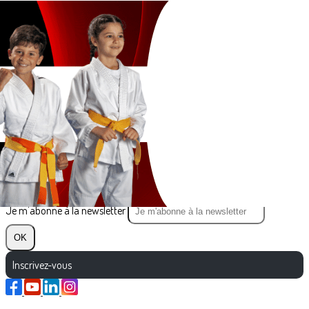
Exporter les lignes sélectionnées
Exporter toutes les colonnes
Exporter uniquement les colonnes affichées
Menu
?>
Images de la page d'accueil
Cliquez pour éditer
Texte, bouton et/ou inscription à la newsletter
Cliquez pour éditer
Je m'abonne à la newsletter
OK
Inscrivez-vous