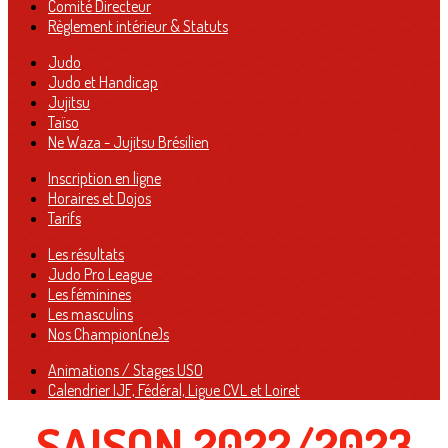
Comité Directeur
Règlement intérieur & Statuts
Judo
Judo et Handicap
Jujitsu
Taïso
Ne Waza - Jujitsu Brésilien
Inscription en ligne
Horaires et Dojos
Tarifs
Les résultats
Judo Pro League
Les féminines
Les masculins
Nos Champion(ne)s
Animations / Stages USO
Calendrier IJF, Fédéral, Ligue CVL et Loiret
SAISON 2022/2023