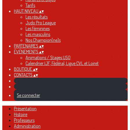
Tarifs
HAUT NIVEAU
▴
▾
Les résultats
Judo Pro League
Les féminines
Les masculins
Nos Champion(ne)s
PARTENAIRES
▴
▾
ÉVÉNEMENTS
▴
▾
Animations / Stages USO
Calendrier IJF, Fédéral, Ligue CVL et Loiret
BOUTIQUE
▴
▾
CONTACTS
▴
▾
Se connecter
Présentation
Histoire
Professeurs
Administration