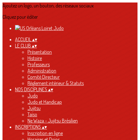
Ajoutez un logo, un bouton, des réseaux sociaux
Cliquez pour éditer
ACCUEIL
▴
▾
LE CLUB
▴
▾
Présentation
Histoire
Professeurs
Administration
Comité Directeur
Règlement intérieur & Statuts
NOS DISCIPLINES
▴
▾
Judo
Judo et Handicap
Jujitsu
Taïso
Ne Waza - Jujitsu Brésilien
INSCRIPTIONS
▴
▾
Inscription en ligne
Horaires et Dojos