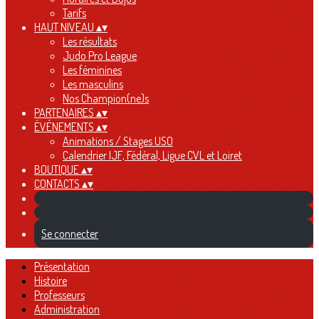
Tarifs
HAUT NIVEAU
▴
▾
Les résultats
Judo Pro League
Les féminines
Les masculins
Nos Champion(ne)s
PARTENAIRES
▴
▾
ÉVÉNEMENTS
▴
▾
Animations / Stages USO
Calendrier IJF, Fédéral, Ligue CVL et Loiret
BOUTIQUE
▴
▾
CONTACTS
▴
▾
Se connecter
Présentation
Histoire
Professeurs
Administration