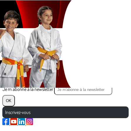
Exporter les lignes sélectionnées
Exporter toutes les colonnes
Exporter uniquement les colonnes affichées
Menu
?>
Images de la page d'accueil
Cliquez pour éditer
Texte, bouton et/ou inscription à la newsletter
Cliquez pour éditer
Je m'abonne à la newsletter
OK
Inscrivez-vous