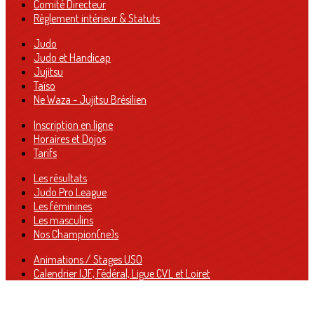
Comité Directeur
Règlement intérieur & Statuts
Judo
Judo et Handicap
Jujitsu
Taïso
Ne Waza - Jujitsu Brésilien
Inscription en ligne
Horaires et Dojos
Tarifs
Les résultats
Judo Pro League
Les féminines
Les masculins
Nos Champion(ne)s
Animations / Stages USO
Calendrier IJF, Fédéral, Ligue CVL et Loiret