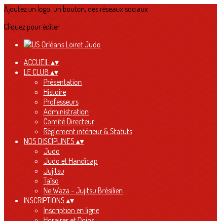
Ajoutez un logo, un bouton, des réseaux sociaux
Cliquez pour éditer
ACCUEIL
▴
▾
LE CLUB
▴
▾
Présentation
Histoire
Professeurs
Administration
Comité Directeur
Règlement intérieur & Statuts
NOS DISCIPLINES
▴
▾
Judo
Judo et Handicap
Jujitsu
Taïso
Ne Waza - Jujitsu Brésilien
INSCRIPTIONS
▴
▾
Inscription en ligne
Horaires et Dojos