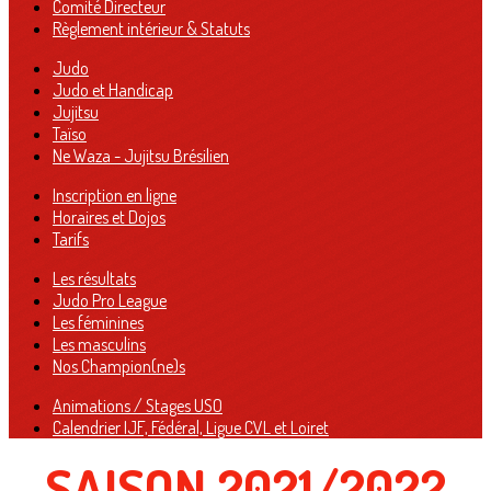
Comité Directeur
Règlement intérieur & Statuts
Judo
Judo et Handicap
Jujitsu
Taïso
Ne Waza - Jujitsu Brésilien
Inscription en ligne
Horaires et Dojos
Tarifs
Les résultats
Judo Pro League
Les féminines
Les masculins
Nos Champion(ne)s
Animations / Stages USO
Calendrier IJF, Fédéral, Ligue CVL et Loiret
SAISON 2021/2022