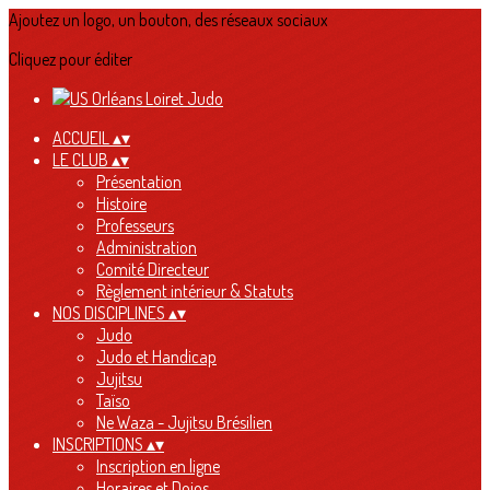
Ajoutez un logo, un bouton, des réseaux sociaux
Cliquez pour éditer
ACCUEIL
▴
▾
LE CLUB
▴
▾
Présentation
Histoire
Professeurs
Administration
Comité Directeur
Règlement intérieur & Statuts
NOS DISCIPLINES
▴
▾
Judo
Judo et Handicap
Jujitsu
Taïso
Ne Waza - Jujitsu Brésilien
INSCRIPTIONS
▴
▾
Inscription en ligne
Horaires et Dojos