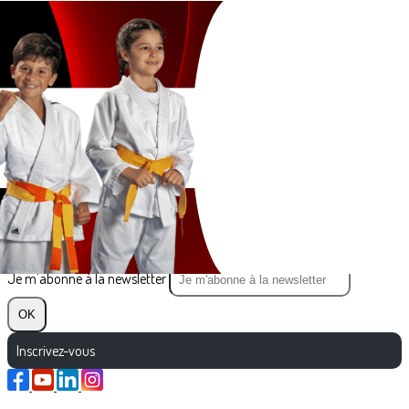
Exporter les lignes sélectionnées
Exporter toutes les colonnes
Exporter uniquement les colonnes affichées
Menu
?>
Images de la page d'accueil
Cliquez pour éditer
Texte, bouton et/ou inscription à la newsletter
Cliquez pour éditer
Je m'abonne à la newsletter
OK
Inscrivez-vous