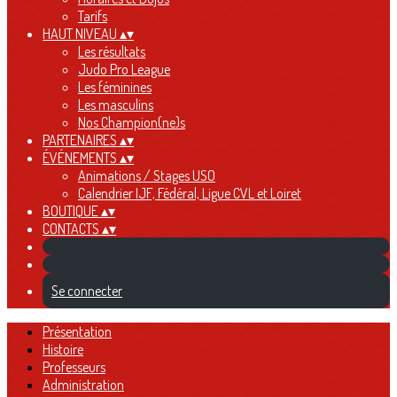
Tarifs
HAUT NIVEAU
▴
▾
Les résultats
Judo Pro League
Les féminines
Les masculins
Nos Champion(ne)s
PARTENAIRES
▴
▾
ÉVÉNEMENTS
▴
▾
Animations / Stages USO
Calendrier IJF, Fédéral, Ligue CVL et Loiret
BOUTIQUE
▴
▾
CONTACTS
▴
▾
Se connecter
Présentation
Histoire
Professeurs
Administration