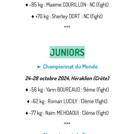
♦ -85 kg : Maxime COURILLON : NC (fight)
♦ +70 kg : Sherley DORT : NC (fight)
***
JUNIORS
► Championnat du Monde
24-28 octobre 2024, Héraklion (Crète)
♦ -56 kg : Yann BOUREAUD : 9ème (fight)
♦ -62 kg : Roman LUCILY : 13ème (fight)
♦ -77 kg : Naïm MEHDAOUI : 13ème (fight)
***