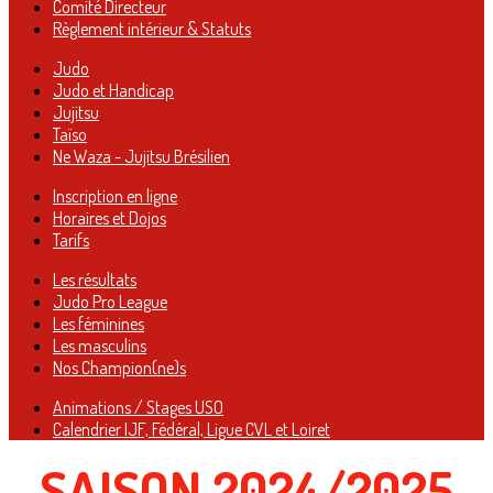
Comité Directeur
Règlement intérieur & Statuts
Judo
Judo et Handicap
Jujitsu
Taïso
Ne Waza - Jujitsu Brésilien
Inscription en ligne
Horaires et Dojos
Tarifs
Les résultats
Judo Pro League
Les féminines
Les masculins
Nos Champion(ne)s
Animations / Stages USO
Calendrier IJF, Fédéral, Ligue CVL et Loiret
SAISON 2024/2025