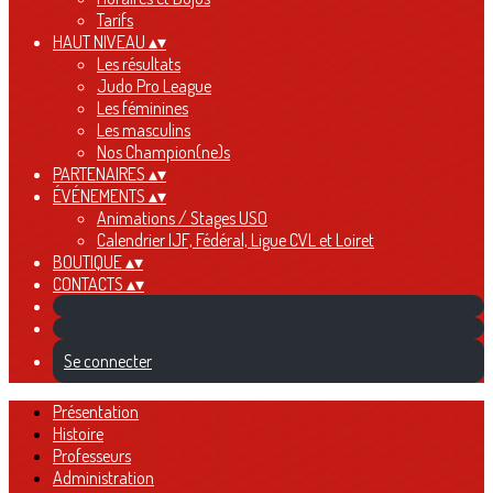
Tarifs
HAUT NIVEAU
▴
▾
Les résultats
Judo Pro League
Les féminines
Les masculins
Nos Champion(ne)s
PARTENAIRES
▴
▾
ÉVÉNEMENTS
▴
▾
Animations / Stages USO
Calendrier IJF, Fédéral, Ligue CVL et Loiret
BOUTIQUE
▴
▾
CONTACTS
▴
▾
Se connecter
Présentation
Histoire
Professeurs
Administration