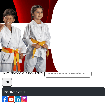
Exporter les lignes sélectionnées
Exporter toutes les colonnes
Exporter uniquement les colonnes affichées
Menu
?>
Images de la page d'accueil
Cliquez pour éditer
Texte, bouton et/ou inscription à la newsletter
Cliquez pour éditer
Je m'abonne à la newsletter
OK
Inscrivez-vous