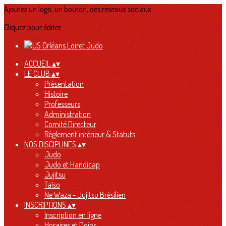
Ajoutez un logo, un bouton, des réseaux sociaux
Cliquez pour éditer
ACCUEIL
▴
▾
LE CLUB
▴
▾
Présentation
Histoire
Professeurs
Administration
Comité Directeur
Règlement intérieur & Statuts
NOS DISCIPLINES
▴
▾
Judo
Judo et Handicap
Jujitsu
Taïso
Ne Waza - Jujitsu Brésilien
INSCRIPTIONS
▴
▾
Inscription en ligne
Horaires et Dojos