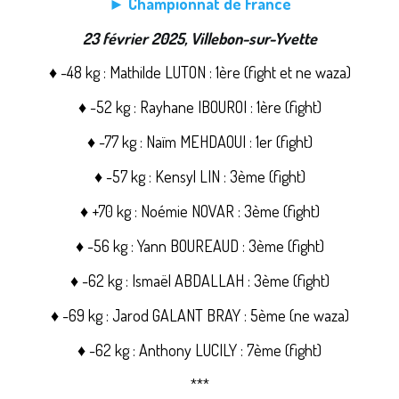
► Championnat de France
23 février 2025, Villebon-sur-Yvette
♦ -48 kg : Mathilde LUTON : 1ère (fight et ne waza)
♦ -52 kg : Rayhane IBOUROI : 1ère (fight)
♦ -77 kg : Naïm MEHDAOUI : 1er (fight)
♦ -57 kg : Kensyl LIN : 3ème (fight)
♦ +70 kg : Noémie NOVAR : 3ème (fight)
♦ -56 kg : Yann BOUREAUD : 3ème (fight)
♦ -62 kg : Ismaël ABDALLAH : 3ème (fight)
♦ -69 kg : Jarod GALANT BRAY : 5ème (ne waza)
♦ -62 kg : Anthony LUCILY : 7ème (fight)
***