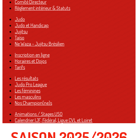
Comité Directeur
Règlement intérieur & Statuts
Judo
Judo et Handicap
Jujitsu
Taïso
Ne Waza - Jujitsu Brésilien
Inscription en ligne
Horaires et Dojos
Tarifs
Les résultats
Judo Pro League
Les féminines
Les masculins
Nos Champion(ne)s
Animations / Stages USO
Calendrier IJF, Fédéral, Ligue CVL et Loiret
SAISON 2025/2026