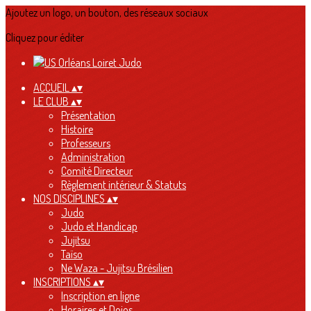
Ajoutez un logo, un bouton, des réseaux sociaux
Cliquez pour éditer
ACCUEIL
▴
▾
LE CLUB
▴
▾
Présentation
Histoire
Professeurs
Administration
Comité Directeur
Règlement intérieur & Statuts
NOS DISCIPLINES
▴
▾
Judo
Judo et Handicap
Jujitsu
Taïso
Ne Waza - Jujitsu Brésilien
INSCRIPTIONS
▴
▾
Inscription en ligne
Horaires et Dojos