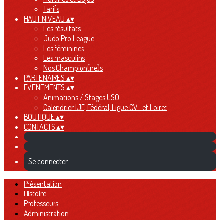
Tarifs
HAUT NIVEAU
▴
▾
Les résultats
Judo Pro League
Les féminines
Les masculins
Nos Champion(ne)s
PARTENAIRES
▴
▾
ÉVÉNEMENTS
▴
▾
Animations / Stages USO
Calendrier IJF, Fédéral, Ligue CVL et Loiret
BOUTIQUE
▴
▾
CONTACTS
▴
▾
Se connecter
Présentation
Histoire
Professeurs
Administration