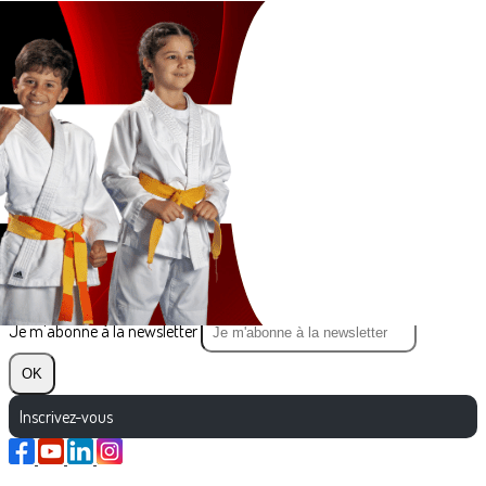
Exporter les lignes sélectionnées
Exporter toutes les colonnes
Exporter uniquement les colonnes affichées
Menu
?>
Images de la page d'accueil
Cliquez pour éditer
Texte, bouton et/ou inscription à la newsletter
Cliquez pour éditer
Je m'abonne à la newsletter
OK
Inscrivez-vous