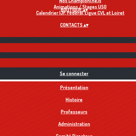
Nos Champion(ne)s
Animations / Stages USO
BOUTIQUE
▴
▾
Calendrier IJF, Fédéral, Ligue CVL et Loiret
CONTACTS
▴
▾
Se connecter
Présentation
Histoire
Professeurs
Administration