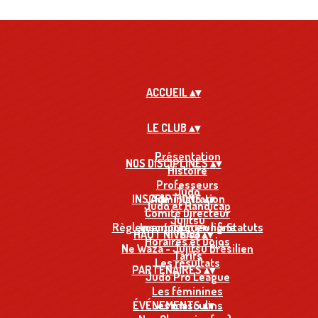
ACCUEIL
▴
▾
LE CLUB
▴
▾
Présentation
NOS DISCIPLINES
▴
▾
Histoire
Professeurs
Judo
INSCRIPTIONS
Administration
▴
▾
Judo et Handicap
Comité Directeur
Jujitsu
Règlement intérieur & Statuts
Inscription en ligne
HAUT NIVEAU
Taïso
▴
▾
Horaires et Dojos
Ne Waza - Jujitsu Brésilien
Tarifs
Les résultats
PARTENAIRES
▴
▾
Judo Pro League
Les féminines
ÉVÉNEMENTS
Les masculins
▴
▾