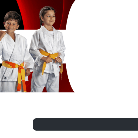
Exporter les lignes sélectionnées
Exporter toutes les colonnes
Exporter uniquement les colonnes affichées
Menu
?>
Images de la page d'accueil
Cliquez pour éditer