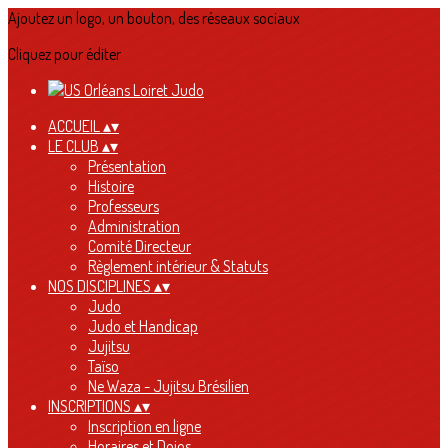
Ajoutez un logo, un bouton, des réseaux sociaux
Cliquez pour éditer
ACCUEIL
▴
▾
LE CLUB
▴
▾
Présentation
Histoire
Professeurs
Administration
Comité Directeur
Règlement intérieur & Statuts
NOS DISCIPLINES
▴
▾
Judo
Judo et Handicap
Jujitsu
Taïso
Ne Waza - Jujitsu Brésilien
INSCRIPTIONS
▴
▾
Inscription en ligne
Horaires et Dojos