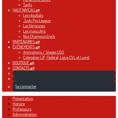
Tarifs
HAUT NIVEAU
▴
▾
Les résultats
Judo Pro League
Les féminines
Les masculins
Nos Champion(ne)s
PARTENAIRES
▴
▾
ÉVÉNEMENTS
▴
▾
Animations / Stages USO
Calendrier IJF, Fédéral, Ligue CVL et Loiret
BOUTIQUE
▴
▾
CONTACTS
▴
▾
Se connecter
Présentation
Histoire
Professeurs
Administration