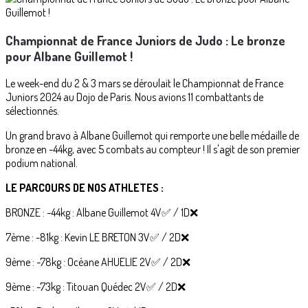
Championnat de France Juniors de Judo : Le bronze
pour Albane Guillemot !
Le week-end du 2 & 3 mars se déroulait le Championnat de France
Juniors 2024 au Dojo de Paris. Nous avions 11 combattants de
sélectionnés.
Un grand bravo à Albane Guillemot qui remporte une belle médaille de
bronze en -44kg, avec 5 combats au compteur ! Il s'agit de son premier
podium national.
LE PARCOURS DE NOS ATHLETES :
BRONZE : -44kg : Albane Guillemot 4V✅️ / 1D❌️
7ème : -81kg : Kevin LE BRETON 3V✅️ / 2D❌️
9ème : -78kg : Océane AHUELIE 2V✅️ / 2D❌️
9ème : -73kg : Titouan Quédec 2V✅️ / 2D❌️