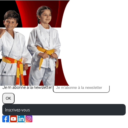
Exporter les lignes sélectionnées
Exporter toutes les colonnes
Exporter uniquement les colonnes affichées
Menu
?>
Images de la page d'accueil
Cliquez pour éditer
Texte, bouton et/ou inscription à la newsletter
Cliquez pour éditer
Je m'abonne à la newsletter
OK
Inscrivez-vous