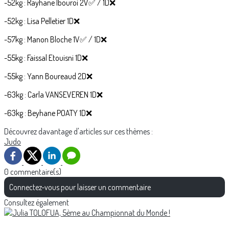
-52kg : Rayhane Ibouroi 2V✅️ / 1D❌️
-52kg : Lisa Pelletier 1D❌️
-57kg : Manon Bloche 1V✅️ / 1D❌️
-55kg : Faissal Etouisni 1D❌️
-55kg : Yann Boureaud 2D❌️
-63kg : Carla VANSEVEREN 1D❌️
-63kg : Beyhane POATY 1D❌️
Découvrez davantage d'articles sur ces thèmes :
Judo
0 commentaire(s)
Connectez-vous pour laisser un commentaire
Consultez également