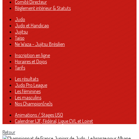
Comité Directeur
Règlement intérieur & Statuts
Judo
Judo et Handicap
Jujitsu
Taïso
Ne Waza - Jujitsu Brésilien
Inscription en ligne
Horaires et Dojos
Tarifs
Les résultats
Judo Pro League
Les féminines
Les masculins
Nos Champion(ne)s
Animations / Stages USO
Calendrier IJF, Fédéral, Ligue CVL et Loiret
Retour