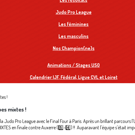
Les résultats
Judo Pro League
Les féminines
Les masculins
Nos Champion(ne)s
Animations / Stages USO
Calendrier IJF, Fédéral, Ligue CVL et Loiret
es mixtes !
e la Judo Pro League avec le Final Four à Paris. Après un brillant parcours
ES en finale contre Auxerre (5️⃣-4️⃣) !! Auparavant l'équipe s'était imp