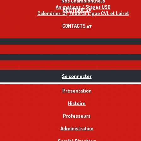
Nos Champion(ne)s
Animations / Stages USO
BOUTIQUE
▴
▾
Calendrier IJF, Fédéral, Ligue CVL et Loiret
CONTACTS
▴
▾
Se connecter
Présentation
Histoire
Professeurs
Administration