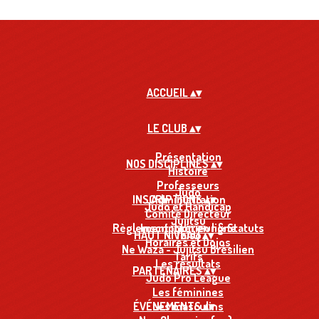
ACCUEIL
▴
▾
LE CLUB
▴
▾
Présentation
NOS DISCIPLINES
▴
▾
Histoire
Professeurs
Judo
INSCRIPTIONS
Administration
▴
▾
Judo et Handicap
Comité Directeur
Jujitsu
Règlement intérieur & Statuts
Inscription en ligne
HAUT NIVEAU
Taïso
▴
▾
Horaires et Dojos
Ne Waza - Jujitsu Brésilien
Tarifs
Les résultats
PARTENAIRES
▴
▾
Judo Pro League
Les féminines
ÉVÉNEMENTS
Les masculins
▴
▾