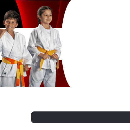
Exporter les lignes sélectionnées
Exporter toutes les colonnes
Exporter uniquement les colonnes affichées
Menu
?>
Images de la page d'accueil
Cliquez pour éditer