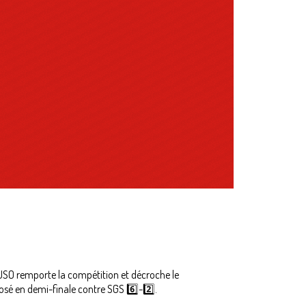
 l'USO remporte la compétition et décroche le
osé en demi-finale contre SGS 6️⃣-2️⃣.