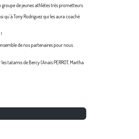
 un groupe de jeunes athlètes très prometteurs.
si qu'à Tony Rodriguez qui les aura coaché
 !
l'ensemble de nos partenaires pour nous
ur les tatamis de Bercy (Anaïs PERROT, Martha