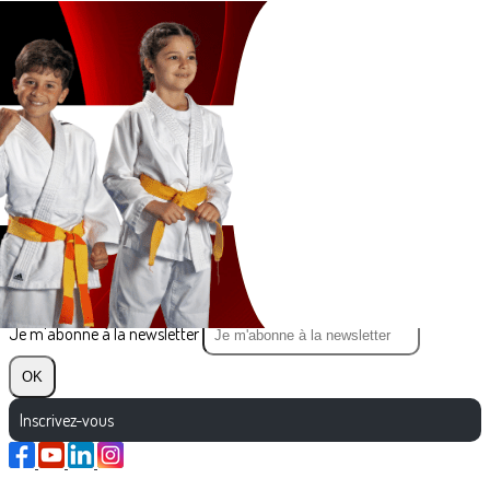
Exporter les lignes sélectionnées
Exporter toutes les colonnes
Exporter uniquement les colonnes affichées
Menu
?>
Images de la page d'accueil
Cliquez pour éditer
Texte, bouton et/ou inscription à la newsletter
Cliquez pour éditer
Je m'abonne à la newsletter
OK
Inscrivez-vous