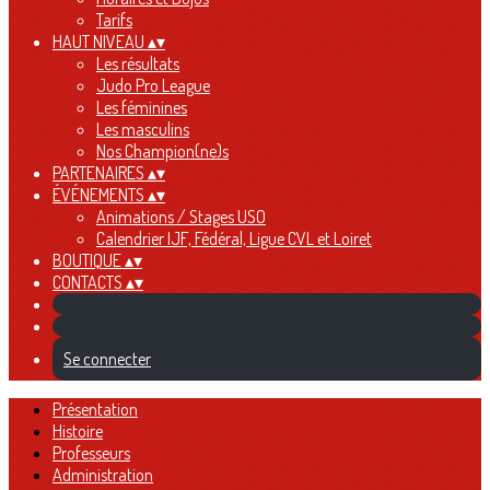
Tarifs
HAUT NIVEAU
▴
▾
Les résultats
Judo Pro League
Les féminines
Les masculins
Nos Champion(ne)s
PARTENAIRES
▴
▾
ÉVÉNEMENTS
▴
▾
Animations / Stages USO
Calendrier IJF, Fédéral, Ligue CVL et Loiret
BOUTIQUE
▴
▾
CONTACTS
▴
▾
Se connecter
Présentation
Histoire
Professeurs
Administration