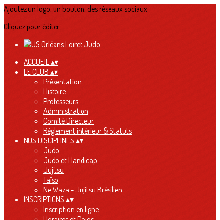
Ajoutez un logo, un bouton, des réseaux sociaux
Cliquez pour éditer
ACCUEIL
▴
▾
LE CLUB
▴
▾
Présentation
Histoire
Professeurs
Administration
Comité Directeur
Règlement intérieur & Statuts
NOS DISCIPLINES
▴
▾
Judo
Judo et Handicap
Jujitsu
Taïso
Ne Waza - Jujitsu Brésilien
INSCRIPTIONS
▴
▾
Inscription en ligne
Horaires et Dojos