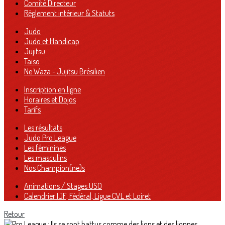
Comité Directeur
Règlement intérieur & Statuts
Judo
Judo et Handicap
Jujitsu
Taïso
Ne Waza - Jujitsu Brésilien
Inscription en ligne
Horaires et Dojos
Tarifs
Les résultats
Judo Pro League
Les féminines
Les masculins
Nos Champion(ne)s
Animations / Stages USO
Calendrier IJF, Fédéral, Ligue CVL et Loiret
Retour