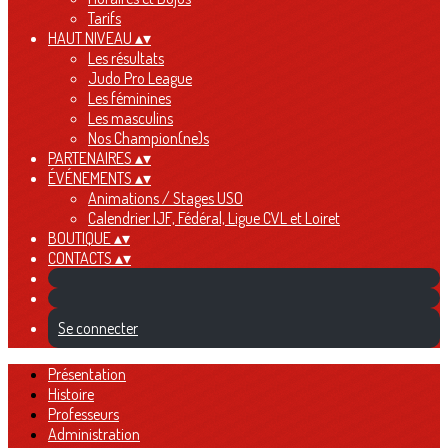
Tarifs
HAUT NIVEAU
▴
▾
Les résultats
Judo Pro League
Les féminines
Les masculins
Nos Champion(ne)s
PARTENAIRES
▴
▾
ÉVÉNEMENTS
▴
▾
Animations / Stages USO
Calendrier IJF, Fédéral, Ligue CVL et Loiret
BOUTIQUE
▴
▾
CONTACTS
▴
▾
Se connecter
Présentation
Histoire
Professeurs
Administration