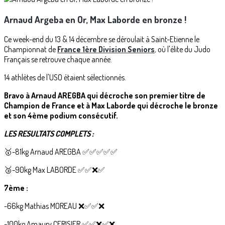
Arnaud Argeba en Or, Max Laborde en bronze !
Ce week-end du 13 & 14 décembre se déroulait à Saint-Etienne le
Championnat de
France 1ère Division Seniors
,
où l'élite du Judo
Français se retrouve chaque année.
14 athlètes de l'USO étaient sélectionnés.
Bravo à Arnaud AREGBA qui décroche son premier titre de
Champion de France et à Max Laborde qui décroche le bronze
et son 4ème podium consécutif.
LES RESULTATS COMPLETS :
🥇-81kg Arnaud AREGBA ✅️✅️✅️✅️✅️
🥉-90kg Max LABORDE ✅️✅️❌️✅️
7ème :
-66kg Mathias MOREAU ❌️✅️✅️❌️
-100kg Amaury CERISIER ✅️✅️❌️✅️❌️