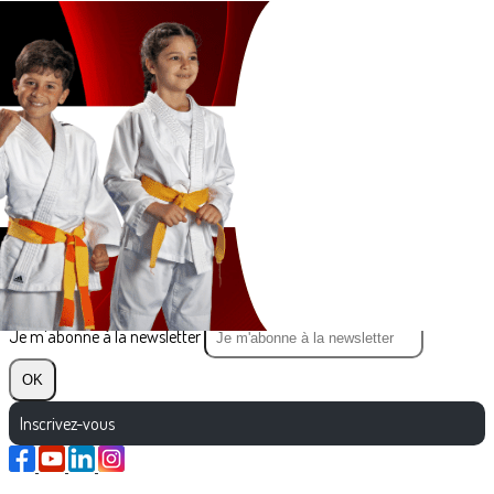
Exporter les lignes sélectionnées
Exporter toutes les colonnes
Exporter uniquement les colonnes affichées
Menu
?>
Images de la page d'accueil
Cliquez pour éditer
Texte, bouton et/ou inscription à la newsletter
Cliquez pour éditer
Je m'abonne à la newsletter
OK
Inscrivez-vous