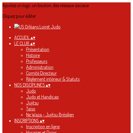
Ajoutez un logo, un bouton, des réseaux sociaux
Cliquez pour éditer
ACCUEIL
▴
▾
LE CLUB
▴
▾
Présentation
Histoire
Professeurs
Administration
Comité Directeur
Règlement intérieur & Statuts
NOS DISCIPLINES
▴
▾
Judo
Judo et Handicap
Jujitsu
Taïso
Ne Waza - Jujitsu Brésilien
INSCRIPTIONS
▴
▾
Inscription en ligne
Horaires et Dojos