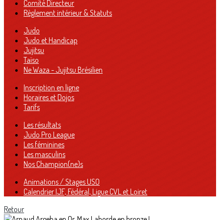
Comité Directeur
Règlement intérieur & Statuts
Judo
Judo et Handicap
Jujitsu
Taïso
Ne Waza - Jujitsu Brésilien
Inscription en ligne
Horaires et Dojos
Tarifs
Les résultats
Judo Pro League
Les féminines
Les masculins
Nos Champion(ne)s
Animations / Stages USO
Calendrier IJF, Fédéral, Ligue CVL et Loiret
Retour