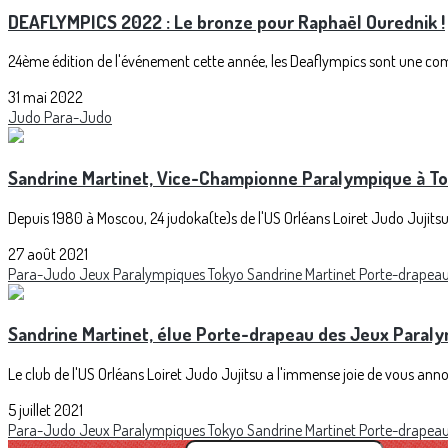
DEAFLYMPICS 2022 : Le bronze pour Raphaël Ourednik !
24ème édition de l'événement cette année, les Deaflympics sont une compéti
31 mai 2022
Judo
Para-Judo
Sandrine Martinet, Vice-Championne Paralympique à Tok
Depuis 1980 à Moscou, 24 judoka(te)s de l'US Orléans Loiret Judo Jujit
27 août 2021
Para-Judo
Jeux Paralympiques
Tokyo
Sandrine Martinet
Porte-drapea
Sandrine Martinet, élue Porte-drapeau des Jeux Paraly
Le club de l'US Orléans Loiret Judo Jujitsu a l'immense joie de vous anno
5 juillet 2021
Para-Judo
Jeux Paralympiques
Tokyo
Sandrine Martinet
Porte-drapea