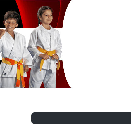
Exporter les lignes sélectionnées
Exporter toutes les colonnes
Exporter uniquement les colonnes affichées
Menu
?>
Images de la page d'accueil
Cliquez pour éditer