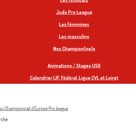
Les résultats
Judo Pro League
Les féminines
Les masculins
Nos Champion(ne)s
Animations / Stages USO
Calendrier IJF, Fédéral, Ligue CVL et Loiret
tsu
Championnat d'Europe
Pro league
rche.