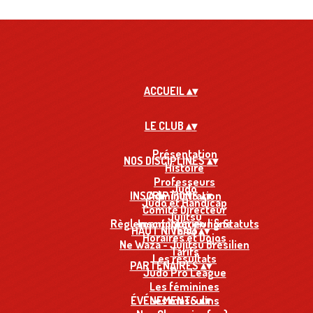
ACCUEIL
▴
▾
LE CLUB
▴
▾
Présentation
NOS DISCIPLINES
▴
▾
Histoire
Professeurs
Judo
INSCRIPTIONS
Administration
▴
▾
Judo et Handicap
Comité Directeur
Jujitsu
Règlement intérieur & Statuts
Inscription en ligne
HAUT NIVEAU
Taïso
▴
▾
Horaires et Dojos
Ne Waza - Jujitsu Brésilien
Tarifs
Les résultats
PARTENAIRES
▴
▾
Judo Pro League
Les féminines
ÉVÉNEMENTS
Les masculins
▴
▾