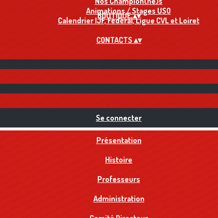
Nos Champion(ne)s
Animations / Stages USO
BOUTIQUE
▴
▾
Calendrier IJF, Fédéral, Ligue CVL et Loiret
CONTACTS
▴
▾
Se connecter
Présentation
Histoire
Professeurs
Administration