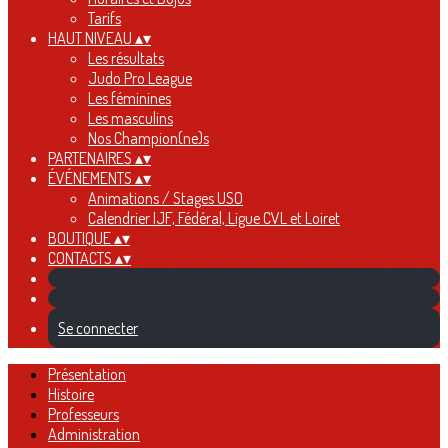
Tarifs
HAUT NIVEAU
▴
▾
Les résultats
Judo Pro League
Les féminines
Les masculins
Nos Champion(ne)s
PARTENAIRES
▴
▾
ÉVÉNEMENTS
▴
▾
Animations / Stages USO
Calendrier IJF, Fédéral, Ligue CVL et Loiret
BOUTIQUE
▴
▾
CONTACTS
▴
▾
Se connecter
Présentation
Histoire
Professeurs
Administration