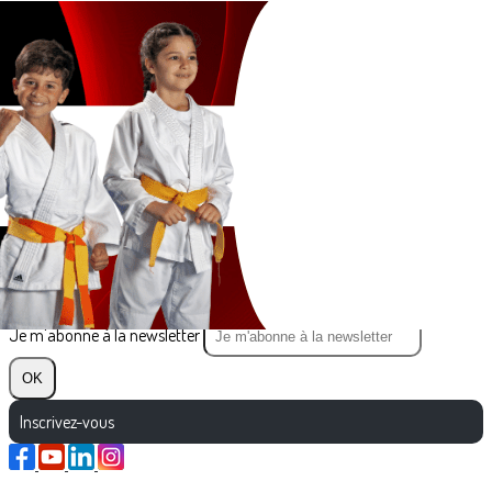
Exporter les lignes sélectionnées
Exporter toutes les colonnes
Exporter uniquement les colonnes affichées
Menu
?>
Images de la page d'accueil
Cliquez pour éditer
Texte, bouton et/ou inscription à la newsletter
Cliquez pour éditer
Je m'abonne à la newsletter
OK
Inscrivez-vous