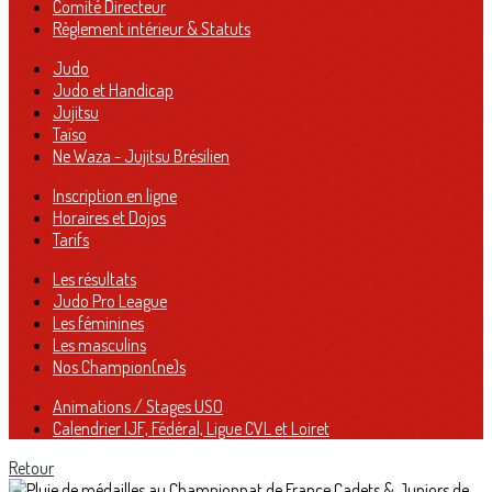
Comité Directeur
Règlement intérieur & Statuts
Judo
Judo et Handicap
Jujitsu
Taïso
Ne Waza - Jujitsu Brésilien
Inscription en ligne
Horaires et Dojos
Tarifs
Les résultats
Judo Pro League
Les féminines
Les masculins
Nos Champion(ne)s
Animations / Stages USO
Calendrier IJF, Fédéral, Ligue CVL et Loiret
Retour