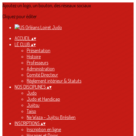
Ajoutez un logo, un bouton, des réseaux sociaux
Cliquez pour éditer
ACCUEIL
▴
▾
LE CLUB
▴
▾
Présentation
Histoire
Professeurs
Administration
Comité Directeur
Règlement intérieur & Statuts
NOS DISCIPLINES
▴
▾
Judo
Judo et Handicap
Jujitsu
Taïso
Ne Waza - Jujitsu Brésilien
INSCRIPTIONS
▴
▾
Inscription en ligne
Horaires et Dojos