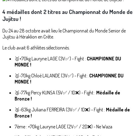
4 médailles dont 2 titres au Championnat du Monde de
Jujitsu !
Du 24 au 28 octobre avait lieu le Championnat du Monde Senior de
Jujitsu à Héraklion en Crête.
Le club avait 6 athlètes sélectionnés.
🥇+70kg Lauryne LAGE (3V✅️) - Fight :
CHAMPIONNE DU
MONDE !
🥇-70kg Chloé LALANDE (3V✅️) - Fight :
CHAMPIONNE DU
MONDE !
🥉-77kg Percy KUNSA (5V✅️ / 1D❌️) - Fight :
Médaille de
Bronze !
🥉-63kg Juliana FERREIRA (3V✅️ / 1D❌️) - Fight :
Médaille de
Bronze !
7ème : +70kg Lauryne LAGE (2V✅️ / 2D❌️) - Ne Waza