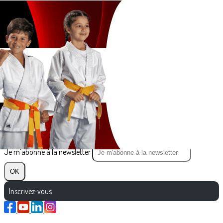
Exporter les lignes sélectionnées
Exporter toutes les colonnes
Exporter uniquement les colonnes affichées
Menu
?>
Images de la page d'accueil
Cliquez pour éditer
Texte, bouton et/ou inscription à la newsletter
Cliquez pour éditer
Je m'abonne à la newsletter
OK
Inscrivez-vous