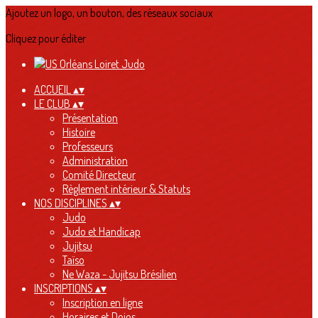
Ajoutez un logo, un bouton, des réseaux sociaux
Cliquez pour éditer
ACCUEIL
▴
▾
LE CLUB
▴
▾
Présentation
Histoire
Professeurs
Administration
Comité Directeur
Règlement intérieur & Statuts
NOS DISCIPLINES
▴
▾
Judo
Judo et Handicap
Jujitsu
Taïso
Ne Waza - Jujitsu Brésilien
INSCRIPTIONS
▴
▾
Inscription en ligne
Horaires et Dojos