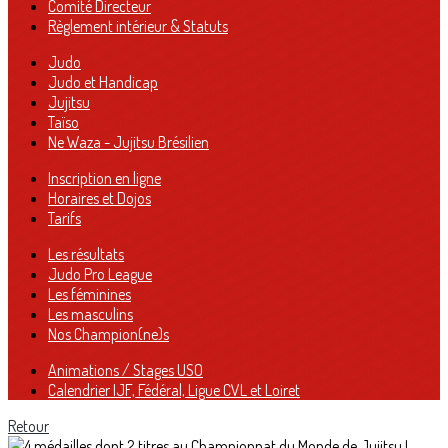
Comité Directeur
Règlement intérieur & Statuts
Judo
Judo et Handicap
Jujitsu
Taïso
Ne Waza - Jujitsu Brésilien
Inscription en ligne
Horaires et Dojos
Tarifs
Les résultats
Judo Pro League
Les féminines
Les masculins
Nos Champion(ne)s
Animations / Stages USO
Calendrier IJF, Fédéral, Ligue CVL et Loiret
Retour