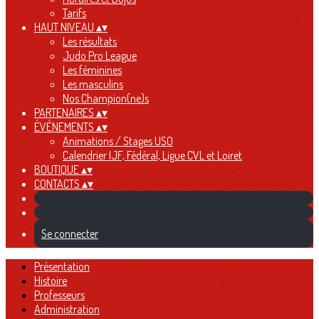
Tarifs
HAUT NIVEAU
▴
▾
Les résultats
Judo Pro League
Les féminines
Les masculins
Nos Champion(ne)s
PARTENAIRES
▴
▾
ÉVÉNEMENTS
▴
▾
Animations / Stages USO
Calendrier IJF, Fédéral, Ligue CVL et Loiret
BOUTIQUE
▴
▾
CONTACTS
▴
▾
Se connecter
Présentation
Histoire
Professeurs
Administration