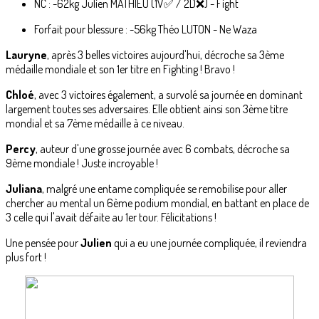
NC : -62kg Julien MATHIEU (1V✅️ / 2D❌️) - Fight
Forfait pour blessure : -56kg Théo LUTON - Ne Waza
Lauryne
, après 3 belles victoires aujourd'hui, décroche sa 3ème
médaille mondiale et son 1er titre en Fighting ! Bravo !
Chloé
, avec 3 victoires également, a survolé sa journée en dominant
largement toutes ses adversaires. Elle obtient ainsi son 3ème titre
mondial et sa 7ème médaille à ce niveau.
Percy
, auteur d'une grosse journée avec 6 combats, décroche sa
9ème mondiale ! Juste incroyable !
Juliana
, malgré une entame compliquée se remobilise pour aller
chercher au mental un 6ème podium mondial, en battant en place de
3 celle qui l'avait défaite au 1er tour. Félicitations !
Une pensée pour
Julien
qui a eu une journée compliquée, il reviendra
plus fort !