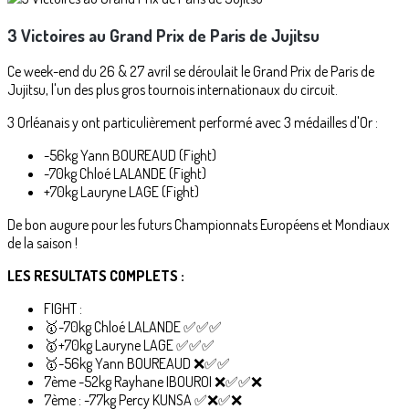
3 Victoires au Grand Prix de Paris de Jujitsu
Ce week-end du 26 & 27 avril se déroulait le Grand Prix de Paris de
Jujitsu, l'un des plus gros tournois internationaux du circuit.
3 Orléanais y ont particulièrement performé avec 3 médailles d'Or :
-56kg Yann BOUREAUD (Fight)
-70kg Chloé LALANDE (Fight)
+70kg Lauryne LAGE (Fight)
De bon augure pour les futurs Championnats Européens et Mondiaux
de la saison !
LES RESULTATS COMPLETS :
FIGHT :
🥇-70kg Chloé LALANDE ✅️✅️✅️
🥇+70kg Lauryne LAGE ✅️✅️✅️
🥇-56kg Yann BOUREAUD ❌️✅️✅️
7ème -52kg Rayhane IBOUROI ❌️✅️✅️❌️
7ème : -77kg Percy KUNSA ✅️❌️✅️❌️