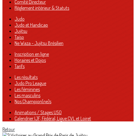
Comité Directeur
Règlement intérieur & Statuts
Judo
Judo et Handicap
Jujitsu
Taïso
Ne Waza - Jujitsu Brésilien
Inscription en ligne
Horaires et Dojos
Tarifs
Les résultats
Judo Pro League
Les féminines
Les masculins
Nos Champion(ne)s
Animations / Stages USO
Calendrier IJF, Fédéral, Ligue CVL et Loiret
Retour