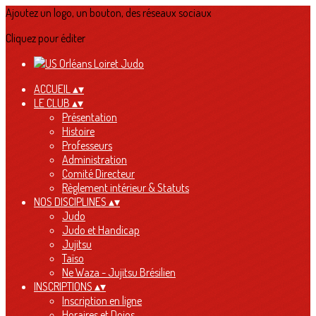
Ajoutez un logo, un bouton, des réseaux sociaux
Cliquez pour éditer
ACCUEIL
▴
▾
LE CLUB
▴
▾
Présentation
Histoire
Professeurs
Administration
Comité Directeur
Règlement intérieur & Statuts
NOS DISCIPLINES
▴
▾
Judo
Judo et Handicap
Jujitsu
Taïso
Ne Waza - Jujitsu Brésilien
INSCRIPTIONS
▴
▾
Inscription en ligne
Horaires et Dojos