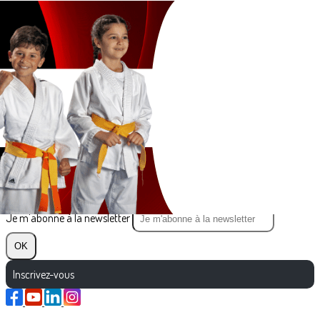
Exporter les lignes sélectionnées
Exporter toutes les colonnes
Exporter uniquement les colonnes affichées
Menu
?>
Images de la page d'accueil
Cliquez pour éditer
Texte, bouton et/ou inscription à la newsletter
Cliquez pour éditer
Je m'abonne à la newsletter
OK
Inscrivez-vous