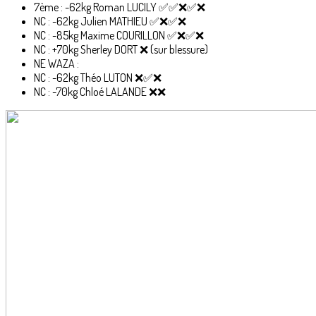
7ème : -62kg Roman LUCILY ✅️✅️❌️✅️❌️
NC : -62kg Julien MATHIEU ✅️❌️✅️❌️
NC : -85kg Maxime COURILLON ✅️❌️✅️❌️
NC : +70kg Sherley DORT ❌️ (sur blessure)
NE WAZA :
NC : -62kg Théo LUTON ❌️✅️❌️
NC : -70kg Chloé LALANDE ❌️❌️