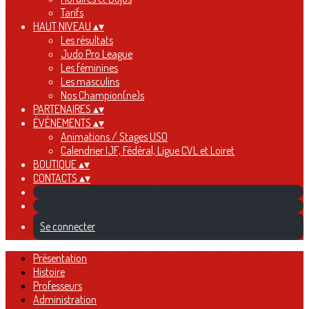
Tarifs
HAUT NIVEAU
▴
▾
Les résultats
Judo Pro League
Les féminines
Les masculins
Nos Champion(ne)s
PARTENAIRES
▴
▾
ÉVÉNEMENTS
▴
▾
Animations / Stages USO
Calendrier IJF, Fédéral, Ligue CVL et Loiret
BOUTIQUE
▴
▾
CONTACTS
▴
▾
Se connecter
Présentation
Histoire
Professeurs
Administration