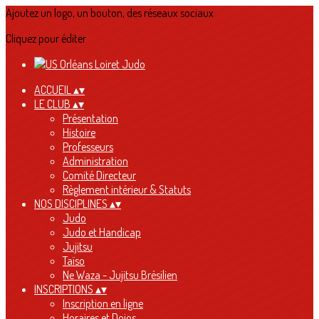
Ajoutez un logo, un bouton, des réseaux sociaux
Cliquez pour éditer
ACCUEIL
▴
▾
LE CLUB
▴
▾
Présentation
Histoire
Professeurs
Administration
Comité Directeur
Règlement intérieur & Statuts
NOS DISCIPLINES
▴
▾
Judo
Judo et Handicap
Jujitsu
Taïso
Ne Waza - Jujitsu Brésilien
INSCRIPTIONS
▴
▾
Inscription en ligne
Horaires et Dojos