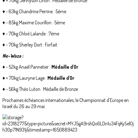
♦ + 70kg Jennyson Linon : Médaille de Bronze
♦ - 63kg Chandrine Perrine : 5ème
♦ - 85kg Maxime Courillon : 5ème
♦ - 70kg Chloé Lalande : 7ème
♦ - 70kg Sherley Dort : Forfait
Ne-Waza :
♦ - 52kg Anaël Pannetier :
Médaille d'Or
♦ + 70kg Lauryne Lage :
Médaille d'Or
♦ - 56kg Théo Luton : Médaille de Bronze
Prochaines échéances internationales, le Championnat d'Europe en
Israël du 26 au 29 mai.