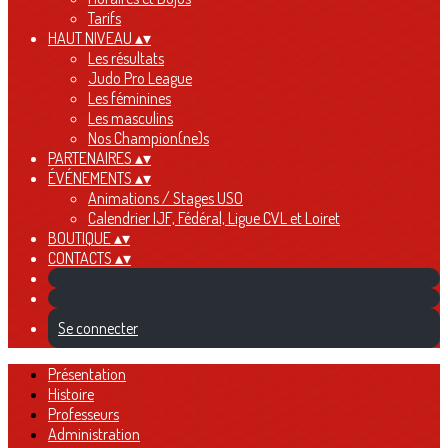
Tarifs
HAUT NIVEAU
▴
▾
Les résultats
Judo Pro League
Les féminines
Les masculins
Nos Champion(ne)s
PARTENAIRES
▴
▾
ÉVÉNEMENTS
▴
▾
Animations / Stages USO
Calendrier IJF, Fédéral, Ligue CVL et Loiret
BOUTIQUE
▴
▾
CONTACTS
▴
▾
Se connecter
Présentation
Histoire
Professeurs
Administration