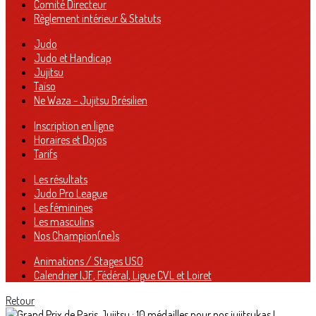
Comité Directeur
Règlement intérieur & Statuts
Judo
Judo et Handicap
Jujitsu
Taïso
Ne Waza - Jujitsu Brésilien
Inscription en ligne
Horaires et Dojos
Tarifs
Les résultats
Judo Pro League
Les féminines
Les masculins
Nos Champion(ne)s
Animations / Stages USO
Calendrier IJF, Fédéral, Ligue CVL et Loiret
Retour