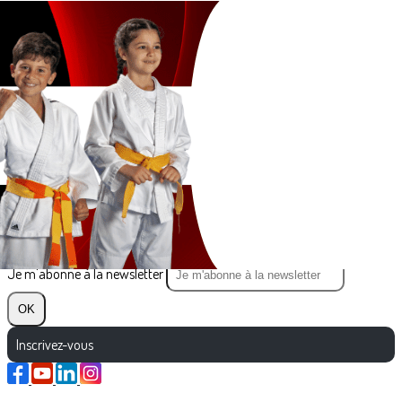
Exporter les lignes sélectionnées
Exporter toutes les colonnes
Exporter uniquement les colonnes affichées
Menu
?>
Images de la page d'accueil
Cliquez pour éditer
Texte, bouton et/ou inscription à la newsletter
Cliquez pour éditer
Je m'abonne à la newsletter
OK
Inscrivez-vous